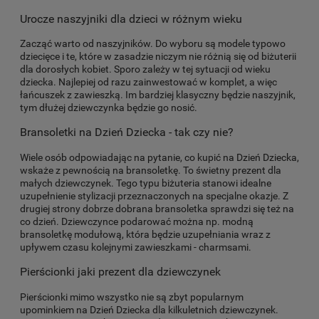
Urocze naszyjniki dla dzieci w różnym wieku
Zacząć warto od naszyjników. Do wyboru są modele typowo
dziecięce i te, które w zasadzie niczym nie różnią się od biżuterii
dla dorosłych kobiet. Sporo zależy w tej sytuacji od wieku
dziecka. Najlepiej od razu zainwestować w komplet, a więc
łańcuszek z zawieszką. Im bardziej klasyczny będzie naszyjnik,
tym dłużej dziewczynka będzie go nosić.
Bransoletki na Dzień Dziecka - tak czy nie?
Wiele osób odpowiadając na pytanie, co kupić na Dzień Dziecka,
wskaże z pewnością na bransoletkę. To świetny prezent dla
małych dziewczynek. Tego typu biżuteria stanowi idealne
uzupełnienie stylizacji przeznaczonych na specjalne okazje. Z
drugiej strony dobrze dobrana bransoletka sprawdzi się też na
co dzień. Dziewczynce podarować można np. modną
bransoletkę modułową, która będzie uzupełniania wraz z
upływem czasu kolejnymi zawieszkami - charmsami.
Pierścionki jaki prezent dla dziewczynek
Pierścionki mimo wszystko nie są zbyt popularnym
upominkiem na Dzień Dziecka dla kilkuletnich dziewczynek.