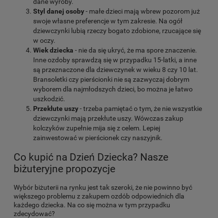
dane wyroby.
Styl danej osoby
- małe dzieci mają wbrew pozorom już
swoje własne preferencje w tym zakresie. Na ogół
dziewczynki lubią rzeczy bogato zdobione, rzucające się
w oczy.
Wiek dziecka
- nie da się ukryć, że ma spore znaczenie.
Inne ozdoby sprawdzą się w przypadku 15-latki, a inne
są przeznaczone dla dziewczynek w wieku 8 czy 10 lat.
Bransoletki czy pierścionki nie są zazwyczaj dobrym
wyborem dla najmłodszych dzieci, bo można je łatwo
uszkodzić.
Przekłute uszy
- trzeba pamiętać o tym, że nie wszystkie
dziewczynki mają przekłute uszy. Wówczas zakup
kolczyków zupełnie mija się z celem. Lepiej
zainwestować w pierścionek czy naszyjnik.
Co kupić na Dzień Dziecka? Nasze
biżuteryjne propozycje
Wybór biżuterii na rynku jest tak szeroki, że nie powinno być
większego problemu z zakupem ozdób odpowiednich dla
każdego dziecka. Na co się można w tym przypadku
zdecydować?