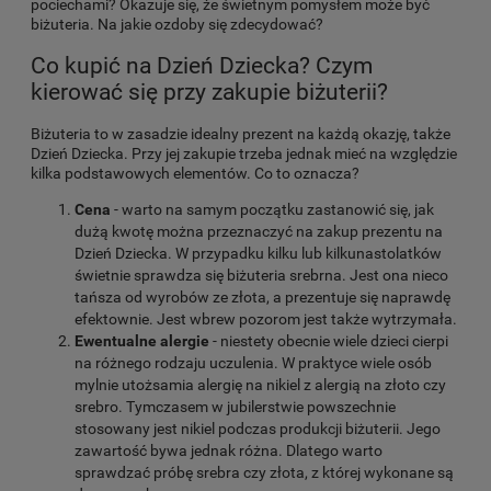
pociechami? Okazuje się, że świetnym pomysłem może być
biżuteria. Na jakie ozdoby się zdecydować?
Co kupić na Dzień Dziecka? Czym
kierować się przy zakupie biżuterii?
Biżuteria to w zasadzie idealny prezent na każdą okazję, także
Dzień Dziecka. Przy jej zakupie trzeba jednak mieć na względzie
kilka podstawowych elementów. Co to oznacza?
Cena
- warto na samym początku zastanowić się, jak
dużą kwotę można przeznaczyć na zakup prezentu na
Dzień Dziecka. W przypadku kilku lub kilkunastolatków
świetnie sprawdza się biżuteria srebrna. Jest ona nieco
tańsza od wyrobów ze złota, a prezentuje się naprawdę
efektownie. Jest wbrew pozorom jest także wytrzymała.
Ewentualne alergie
- niestety obecnie wiele dzieci cierpi
na różnego rodzaju uczulenia. W praktyce wiele osób
mylnie utożsamia alergię na nikiel z alergią na złoto czy
srebro. Tymczasem w jubilerstwie powszechnie
stosowany jest nikiel podczas produkcji biżuterii. Jego
zawartość bywa jednak różna. Dlatego warto
sprawdzać próbę srebra czy złota, z której wykonane są