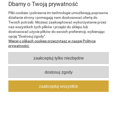
Dbamy o Twoją prywatność
INFORMACJE
Pliki cookies i pokrewne im technologie umożliwiają poprawne
działanie strony i pomagają nam dostosować ofertę do
O NAS
Twoich potrzeb. Możesz zaakceptować wykorzystanie przez
nas wszystkich tych plików i przejść do sklepu lub
dostosować użycie plików do swoich preferencji, wybierając
opcję "Dostosuj zgody".
pokaż pełną wersję strony
Więcej o plikach cookies przeczytasz w naszej Polityce
Sklep internetowy Shoper Premium
prywatności.
zaakceptuj tylko niezbędne
dostosuj zgody
zaakceptuj wszystkie