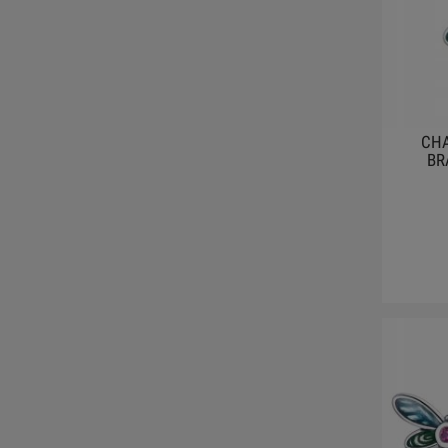
CH
BR