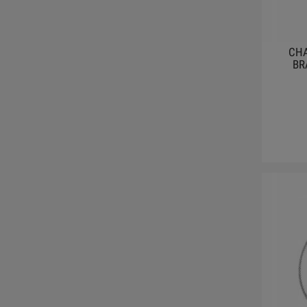
CH
BR