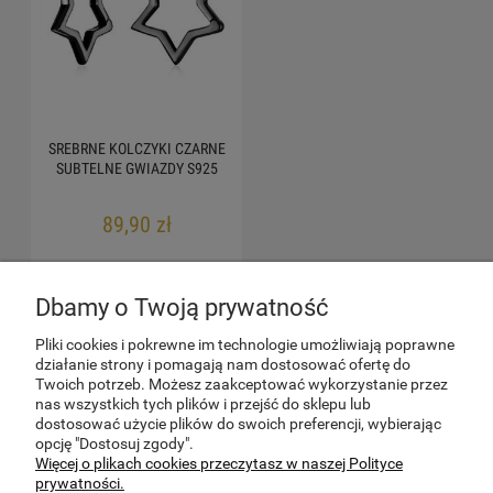
SREBRNE KOLCZYKI CZARNE
SUBTELNE GWIAZDY S925
89,90 zł
do koszyka
Dbamy o Twoją prywatność
Pliki cookies i pokrewne im technologie umożliwiają poprawne
«
1
2
3
4
5
»
działanie strony i pomagają nam dostosować ofertę do
Twoich potrzeb. Możesz zaakceptować wykorzystanie przez
nas wszystkich tych plików i przejść do sklepu lub
dostosować użycie plików do swoich preferencji, wybierając
POMOC
opcję "Dostosuj zgody".
Więcej o plikach cookies przeczytasz w naszej Polityce
prywatności.
MOJE KONTO