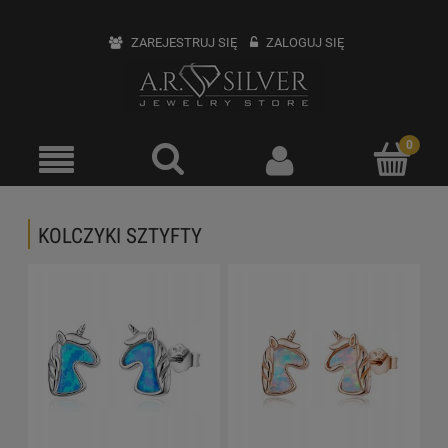
ZAREJESTRUJ SIĘ
ZALOGUJ SIĘ
KOLCZYKI SZTYFTY