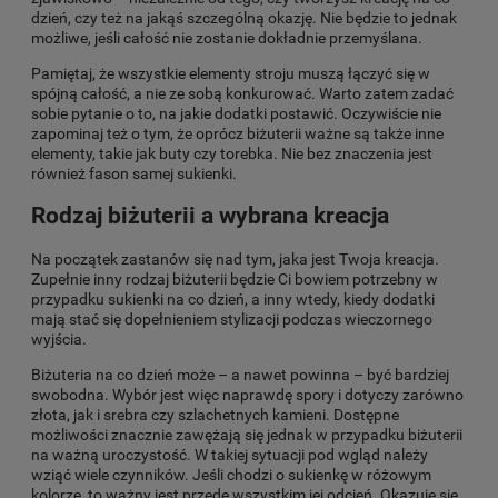
dzień, czy też na jakąś szczególną okazję. Nie będzie to jednak
możliwe, jeśli całość nie zostanie dokładnie przemyślana.
Pamiętaj, że wszystkie elementy stroju muszą łączyć się w
spójną całość, a nie ze sobą konkurować. Warto zatem zadać
sobie pytanie o to, na jakie dodatki postawić. Oczywiście nie
zapominaj też o tym, że oprócz biżuterii ważne są także inne
elementy, takie jak buty czy torebka. Nie bez znaczenia jest
również fason samej sukienki.
Rodzaj biżuterii a wybrana kreacja
Na początek zastanów się nad tym, jaka jest Twoja kreacja.
Zupełnie inny rodzaj biżuterii będzie Ci bowiem potrzebny w
przypadku sukienki na co dzień, a inny wtedy, kiedy dodatki
mają stać się dopełnieniem stylizacji podczas wieczornego
wyjścia.
Biżuteria na co dzień może – a nawet powinna – być bardziej
swobodna. Wybór jest więc naprawdę spory i dotyczy zarówno
złota, jak i srebra czy szlachetnych kamieni. Dostępne
możliwości znacznie zawężają się jednak w przypadku biżuterii
na ważną uroczystość. W takiej sytuacji pod wgląd należy
wziąć wiele czynników. Jeśli chodzi o sukienkę w różowym
kolorze, to ważny jest przede wszystkim jej odcień. Okazuje się