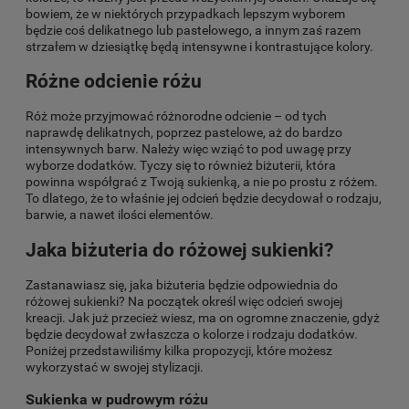
bowiem, że w niektórych przypadkach lepszym wyborem
będzie coś delikatnego lub pastelowego, a innym zaś razem
strzałem w dziesiątkę będą intensywne i kontrastujące kolory.
Różne odcienie różu
Róż może przyjmować różnorodne odcienie – od tych
naprawdę delikatnych, poprzez pastelowe, aż do bardzo
intensywnych barw. Należy więc wziąć to pod uwagę przy
wyborze dodatków. Tyczy się to również biżuterii, która
powinna współgrać z Twoją sukienką, a nie po prostu z różem.
To dlatego, że to właśnie jej odcień będzie decydował o rodzaju,
barwie, a nawet ilości elementów.
Jaka biżuteria do różowej sukienki?
Zastanawiasz się, jaka biżuteria będzie odpowiednia do
różowej sukienki? Na początek określ więc odcień swojej
kreacji. Jak już przecież wiesz, ma on ogromne znaczenie, gdyż
będzie decydował zwłaszcza o kolorze i rodzaju dodatków.
Poniżej przedstawiliśmy kilka propozycji, które możesz
wykorzystać w swojej stylizacji.
Sukienka w pudrowym różu