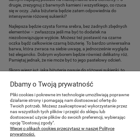
drugie, zrezygnuj z barwnych kamieni i wszystkiego, co rzuca
się w oczy. Jaka biżuteria będzie zatem odpowiednia do
intensywnie różowej sukienki?
Najlepsza będzie czysta forma srebra, bez żadnych zbędnych
elementów – zwłaszcza jeśli ma być to dodatek na
niezobowiązujące wyjście. Możesz też postawić na czarne
oczka bądź całkowicie czarną biżuterię. To bardzo uniwersalna
barwa, która zwraca na siebie uwagę, a jednocześnie wygląda
też elegancko. Dobrym wyborem będzie również delikatny róż.
Pamiętaj jednak, że nie może być to jego pastelowy odcień.
Skoro wiesz już, jaka biżuteria pasuje do różowej sukienki, to
możesz przystąpić do kompletowania swojej stylizacji. Jeśli
szukasz modnych, a zarazem dobrze dopasowanych
Dbamy o Twoją prywatność
dodatków, to zajrzyj do naszego e-sklepu. Dysponujemy na tyle
szerokim wyborem biżuterii, że z pewnością uda Ci się wybrać
Pliki cookies i pokrewne im technologie umożliwiają poprawne
właściwy model.
działanie strony i pomagają nam dostosować ofertę do
Twoich potrzeb. Możesz zaakceptować wykorzystanie przez
nas wszystkich tych plików i przejść do sklepu lub
dostosować użycie plików do swoich preferencji, wybierając
POMOC
opcję "Dostosuj zgody".
Więcej o plikach cookies przeczytasz w naszej Polityce
prywatności.
MOJE KONTO