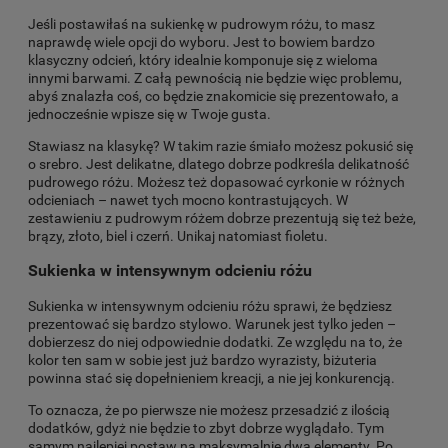
Jeśli postawiłaś na sukienkę w pudrowym różu, to masz
naprawdę wiele opcji do wyboru. Jest to bowiem bardzo
klasyczny odcień, który idealnie komponuje się z wieloma
innymi barwami. Z całą pewnością nie będzie więc problemu,
abyś znalazła coś, co będzie znakomicie się prezentowało, a
jednocześnie wpisze się w Twoje gusta.
Stawiasz na klasykę? W takim razie śmiało możesz pokusić się
o srebro. Jest delikatne, dlatego dobrze podkreśla delikatność
pudrowego różu. Możesz też dopasować cyrkonie w różnych
odcieniach – nawet tych mocno kontrastujących. W
zestawieniu z pudrowym różem dobrze prezentują się też beże,
brązy, złoto, biel i czerń. Unikaj natomiast fioletu.
Sukienka w intensywnym odcieniu różu
Sukienka w intensywnym odcieniu różu sprawi, że będziesz
prezentować się bardzo stylowo. Warunek jest tylko jeden –
dobierzesz do niej odpowiednie dodatki. Ze względu na to, że
kolor ten sam w sobie jest już bardzo wyrazisty, biżuteria
powinna stać się dopełnieniem kreacji, a nie jej konkurencją.
To oznacza, że po pierwsze nie możesz przesadzić z ilością
dodatków, gdyż nie będzie to zbyt dobrze wyglądało. Tym
samym najlepiej postaw na maksymalnie dwa elementy. Po