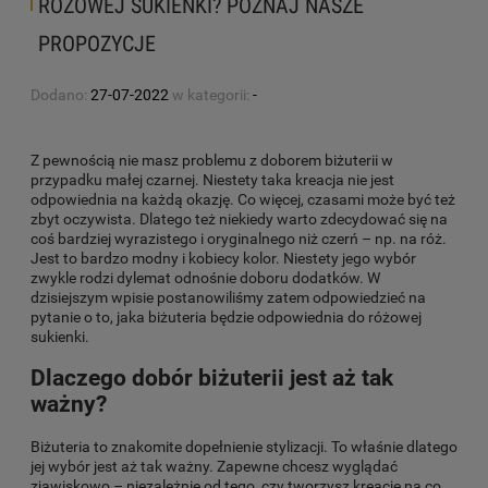
RÓŻOWEJ SUKIENKI? POZNAJ NASZE
PROPOZYCJE
Dodano:
27-07-2022
w kategorii:
-
Z pewnością nie masz problemu z doborem biżuterii w
przypadku małej czarnej. Niestety taka kreacja nie jest
odpowiednia na każdą okazję. Co więcej, czasami może być też
zbyt oczywista. Dlatego też niekiedy warto zdecydować się na
coś bardziej wyrazistego i oryginalnego niż czerń – np. na róż.
Jest to bardzo modny i kobiecy kolor. Niestety jego wybór
zwykle rodzi dylemat odnośnie doboru dodatków. W
dzisiejszym wpisie postanowiliśmy zatem odpowiedzieć na
pytanie o to, jaka biżuteria będzie odpowiednia do różowej
sukienki.
Dlaczego dobór biżuterii jest aż tak
ważny?
Biżuteria to znakomite dopełnienie stylizacji. To właśnie dlatego
jej wybór jest aż tak ważny. Zapewne chcesz wyglądać
zjawiskowo – niezależnie od tego, czy tworzysz kreację na co