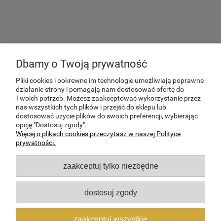
Dbamy o Twoją prywatność
Pliki cookies i pokrewne im technologie umożliwiają poprawne
działanie strony i pomagają nam dostosować ofertę do
Twoich potrzeb. Możesz zaakceptować wykorzystanie przez
nas wszystkich tych plików i przejść do sklepu lub
dostosować użycie plików do swoich preferencji, wybierając
POMOC
opcję "Dostosuj zgody".
Więcej o plikach cookies przeczytasz w naszej Polityce
prywatności.
MOJE KONTO
zaakceptuj tylko niezbędne
PŁATNOŚCI I DOSTAWA
dostosuj zgody
INFORMACJE
zaakceptuj wszystkie