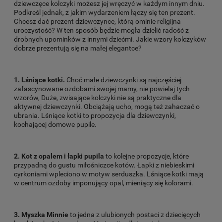
dziewczęce kolczyki możesz jej wręczyć w każdym innym dniu.
Podkreśl jednak, z jakim wydarzeniem łączy się ten prezent.
Chcesz dać prezent dziewczynce, którą ominie religijna
uroczystość? W ten sposób będzie mogła dzielić radość z
drobnych upominków z innymi dziećmi. Jakie wzory kolczyków
dobrze prezentują się na małej elegantce?
1. Lśniące kotki.
Choć małe dziewczynki są najczęściej
zafascynowane ozdobami swojej mamy, nie powielaj tych
wzorów, Duże, zwisające kolczyki nie są praktyczne dla
aktywnej dziewczynki. Obciążają ucho, mogą też zahaczać o
ubrania. Lśniące kotki to propozycja dla dziewczynki,
kochającej domowe pupile.
2. Kot z opalem i łapki pupila
to kolejne propozycje, które
przypadną do gustu miłośniczce kotów. Łapki z niebieskimi
cyrkoniami wpleciono w motyw serduszka. Lśniące kotki mają
w centrum ozdoby imponujący opal, mieniący się kolorami.
3. Myszka Minnie
to jedna z ulubionych postaci z dziecięcych