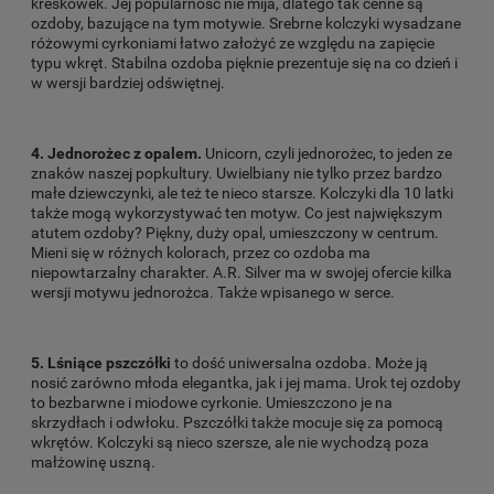
kreskówek. Jej popularność nie mija, dlatego tak cenne są
ozdoby, bazujące na tym motywie. Srebrne kolczyki wysadzane
różowymi cyrkoniami łatwo założyć ze względu na zapięcie
typu wkręt. Stabilna ozdoba pięknie prezentuje się na co dzień i
w wersji bardziej odświętnej.
4. Jednorożec z opalem.
Unicorn, czyli jednorożec, to jeden ze
znaków naszej popkultury. Uwielbiany nie tylko przez bardzo
małe dziewczynki, ale też te nieco starsze. Kolczyki dla 10 latki
także mogą wykorzystywać ten motyw. Co jest największym
atutem ozdoby? Piękny, duży opal, umieszczony w centrum.
Mieni się w różnych kolorach, przez co ozdoba ma
niepowtarzalny charakter. A.R. Silver ma w swojej ofercie kilka
wersji motywu jednorożca. Także wpisanego w serce.
5. Lśniące pszczółki
to dość uniwersalna ozdoba. Może ją
nosić zarówno młoda elegantka, jak i jej mama. Urok tej ozdoby
to bezbarwne i miodowe cyrkonie. Umieszczono je na
skrzydłach i odwłoku. Pszczółki także mocuje się za pomocą
wkrętów. Kolczyki są nieco szersze, ale nie wychodzą poza
małżowinę uszną.