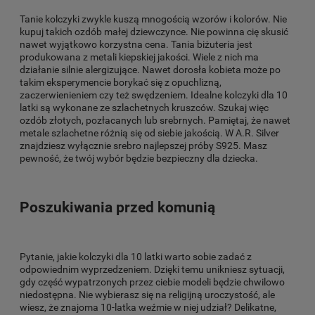
Tanie kolczyki zwykle kuszą mnogością wzorów i kolorów. Nie
kupuj takich ozdób małej dziewczynce. Nie powinna cię skusić
nawet wyjątkowo korzystna cena. Tania biżuteria jest
produkowana z metali kiepskiej jakości. Wiele z nich ma
działanie silnie alergizujące. Nawet dorosła kobieta może po
takim eksperymencie borykać się z opuchlizną,
zaczerwienieniem czy też swędzeniem. Idealne kolczyki dla 10
latki są wykonane ze szlachetnych kruszców. Szukaj więc
ozdób złotych, pozłacanych lub srebrnych. Pamiętaj, że nawet
metale szlachetne różnią się od siebie jakością. W A.R. Silver
znajdziesz wyłącznie srebro najlepszej próby S925. Masz
pewność, że twój wybór będzie bezpieczny dla dziecka.
Poszukiwania przed komunią
Pytanie, jakie kolczyki dla 10 latki warto sobie zadać z
odpowiednim wyprzedzeniem. Dzięki temu unikniesz sytuacji,
gdy część wypatrzonych przez ciebie modeli będzie chwilowo
niedostępna. Nie wybierasz się na religijną uroczystość, ale
wiesz, że znajoma 10-latka weźmie w niej udział? Delikatne,