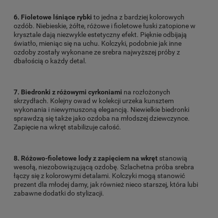
6. Fioletowe lśniące rybki
to jedna z bardziej kolorowych
ozdób. Niebieskie, żółte, różowe i fioletowe łuski zatopione w
krysztale dają niezwykle estetyczny efekt. Pięknie odbijają
światło, mieniąc się na uchu. Kolczyki, podobnie jak inne
ozdoby zostały wykonane ze srebra najwyższej próby z
dbałością o każdy detal.
7. Biedronki z różowymi cyrkoniami
na rozłożonych
skrzydłach. Kolejny owad w kolekcji urzeka kunsztem
wykonania i niewymuszoną elegancją. Niewielkie biedronki
sprawdzą się także jako ozdoba na młodszej dziewczynce.
Zapięcie na wkręt stabilizuje całość.
8. Różowo-fioletowe lody z zapięciem na wkręt
stanowią
wesołą, niezobowiązującą ozdobę. Szlachetna próba srebra
łączy się z kolorowymi detalami. Kolczyki mogą stanowić
prezent dla młodej damy, jak również nieco starszej, która lubi
zabawne dodatki do stylizacji.