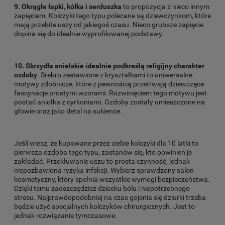
9. Okrągłe łapki, kółka i serduszka
to propozycja z nieco innym
zapięciem. Kolczyki tego typu polecane są dziewczynkom, które
mają przebite uszy od jakiegoś czasu. Nieco grubsze zapięcie
dopina się do idealnie wyprofilowanej podstawy.
10. Skrzydła anielskie idealnie podkreślą religijny charakter
ozdoby
. Srebro zestawione z kryształkami to uniwersalne
motywy zdobnicze, które z pewnością przetrwają dziewczęce
fascynacje prostymi wzorami. Rozwinięciem tego motywu jest
postać aniołka z cyrkoniami. Ozdoby zostały umieszczone na
głowie oraz jako detal na sukience.
Jeśli wiesz, że kupowane przez ciebie kolczyki dla 10 latki to
pierwsza ozdoba tego typu, zastanów się, kto powinien je
zakładać. Przekłuwanie uszu to prosta czynność, jednak
niepozbawiona ryzyka infekcji. Wybierz sprawdzony salon
kosmetyczny, który spełnia wszystkie wymogi bezpieczeństwa.
Dzięki temu zaoszczędzisz dziecku bólu i niepotrzebnego
stresu. Najprawdopodobniej na czas gojenia się dziurki trzeba
będzie użyć specjalnych kolczyków chirurgicznych. Jest to
jednak rozwiązanie tymczasowe.