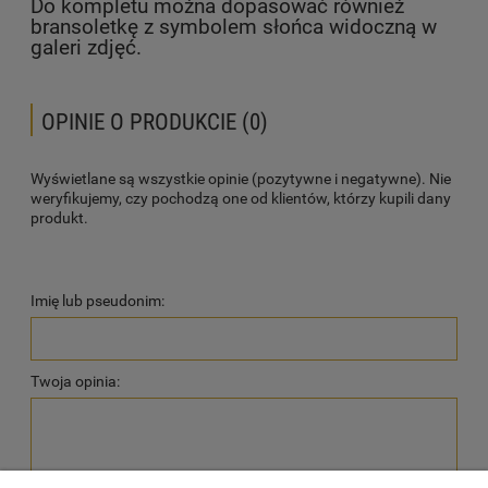
Do kompletu można dopasować również
bransoletkę z symbolem słońca widoczną w
galeri zdjęć.
OPINIE O PRODUKCIE (0)
Wyświetlane są wszystkie opinie (pozytywne i negatywne). Nie
weryfikujemy, czy pochodzą one od klientów, którzy kupili dany
produkt.
Imię lub pseudonim:
Twoja opinia: