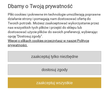
Dbamy o Twoją prywatność
wyślij
Pliki cookies i pokrewne im technologie umożliwiają poprawne
działanie strony i pomagają nam dostosować ofertę do
Twoich potrzeb. Możesz zaakceptować wykorzystanie przez
nas wszystkich tych plików i przejść do sklepu lub
dostosować użycie plików do swoich preferencji, wybierając
POMOC
opcję "Dostosuj zgody".
Więcej o plikach cookies przeczytasz w naszej Polityce
prywatności.
MOJE KONTO
zaakceptuj tylko niezbędne
PŁATNOŚCI I DOSTAWA
dostosuj zgody
INFORMACJE
zaakceptuj wszystkie
O NAS
pokaż pełną wersję strony
Sklep internetowy Shoper Premium