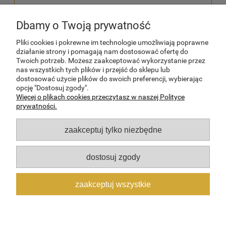
Dbamy o Twoją prywatność
wyślij
Pliki cookies i pokrewne im technologie umożliwiają poprawne
działanie strony i pomagają nam dostosować ofertę do
Twoich potrzeb. Możesz zaakceptować wykorzystanie przez
nas wszystkich tych plików i przejść do sklepu lub
dostosować użycie plików do swoich preferencji, wybierając
POMOC
opcję "Dostosuj zgody".
Więcej o plikach cookies przeczytasz w naszej Polityce
prywatności.
MOJE KONTO
zaakceptuj tylko niezbędne
PŁATNOŚCI I DOSTAWA
dostosuj zgody
INFORMACJE
zaakceptuj wszystkie
O NAS
pokaż pełną wersję strony