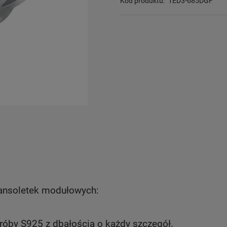
Kod produktu:
1ED3-685DGF
ransoletek modułowych:
róby S925 z dbałością o każdy szczegół.