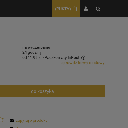
(PUSTY)
na wyczerpaniu
24 godziny
od 11,99 zł
- Paczkomaty InPost
sprawdź formy dostawy
Cena nie zawiera ewentualnych kosztów
płatności
do koszyka
zapytaj o produkt