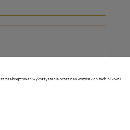
esz zaakceptować wykorzystanie przez nas wszystkich tych plików i
E
O NAS
tności
Kontakt
O firmie