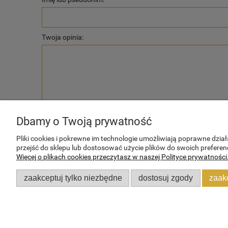
Twoja opinia:
wyślij
Dbamy o Twoją prywatność
Pliki cookies i pokrewne im technologie umożliwiają poprawne dzi
przejść do sklepu lub dostosować użycie plików do swoich preferenc
Więcej o plikach cookies przeczytasz w naszej Polityce prywatności
POMOC
MOJE KONTO
zaakceptuj tylko niezbędne
dostosuj zgody
zaak
Zwroty i reklamacje
Twoje zamówienia
Regulamin sklepu
Ustawienia konta
Ogólne zasady gwarancji
Przechowalnia