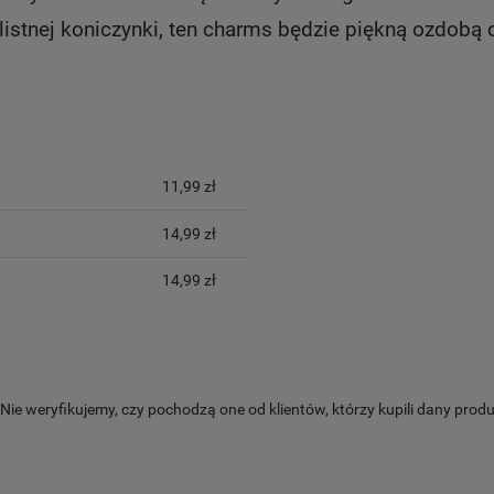
tnej koniczynki, t
en charms będzie piękną ozdobą 
YCH KOSZTÓW
11,99 zł
14,99 zł
14,99 zł
ie weryfikujemy, czy pochodzą one od klientów, którzy kupili dany produ