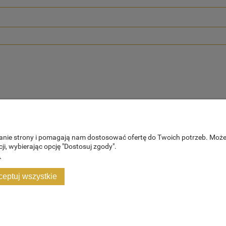
ałanie strony i pomagają nam dostosować ofertę do Twoich potrzeb. Moż
ji, wybierając opcję "Dostosuj zgody".
.
PŁATNOŚCI I DOSTAWA
INFORMACJ
ceptuj wszystkie
Formy płatności
Polityka prywa
Czas realizacji zamówienia
Blog