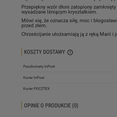
Przepiękny wzór dłoni zatopiony zamknięty
wysadzane lśniącym kryształkiem.
Mówi się, że oznacza siłę, moc i błogosła
przed złem.
Chrześcijanie utożsamiają ją z ręką Marii 
KOSZTY DOSTAWY
CENA NIE ZAWIERA EWENTUALN
Paczkomaty InPost
PŁATNOŚCI
Kurier InPost
Kurier POCZTEX
OPINIE O PRODUKCIE (0)