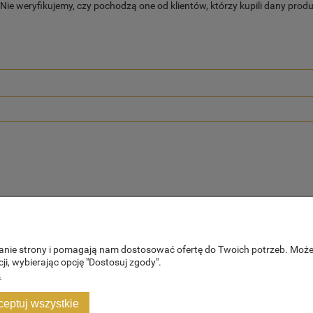
ie weryfikujemy, czy pochodzą one od klientów, którzy kupili dany produ
ałanie strony i pomagają nam dostosować ofertę do Twoich potrzeb. Moż
ji, wybierając opcję "Dostosuj zgody".
.
PŁATNOŚCI I DOSTAWA
INFORMACJ
ceptuj wszystkie
Formy płatności
Polityka prywa