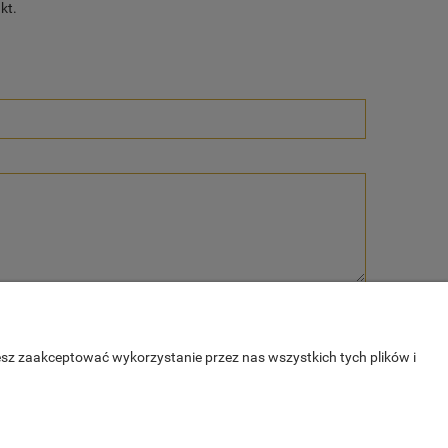
kt.
esz zaakceptować wykorzystanie przez nas wszystkich tych plików i
E
O NAS
tności
Kontakt