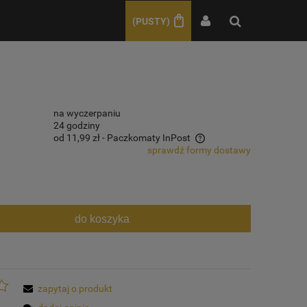
(PUSTY)
na wyczerpaniu
24 godziny
od 11,99 zł
- Paczkomaty InPost
sprawdź formy dostawy
Cena nie zawiera ewentualnych kosztów
płatności
do koszyka
zapytaj o produkt