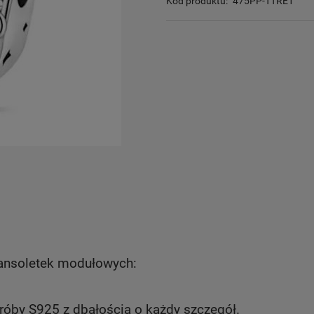
Kod produktu:
475PP-TTRE1
ransoletek modułowych:
róby S925 z dbałością o każdy szczegół.