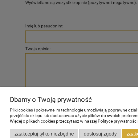
Wyświetlane są wszystkie opinie (pozytywne i negatywne). N
Imię lub pseudonim:
Twoja opinia:
wyślij
Dbamy o Twoją prywatność
Pliki cookies i pokrewne im technologie umożliwiają poprawne dzi
przejść do sklepu lub dostosować użycie plików do swoich preferenc
Więcej o plikach cookies przeczytasz w naszej Polityce prywatności
POMOC
MOJE KONTO
zaakceptuj tylko niezbędne
dostosuj zgody
zaak
Zwroty i reklamacje
Twoje zamówienia