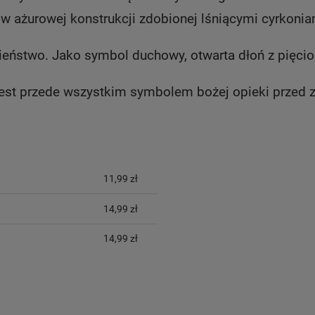
 w ażurowej konstrukcji zdobionej lśniącymi cyrkon
wieństwo. Jako symbol duchowy, otwarta dłoń z pięc
i jest przede wszystkim symbolem bożej opieki przed 
YCH KOSZTÓW
11,99 zł
14,99 zł
14,99 zł