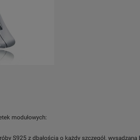
letek modułowych:
próby S925 z dbałością o każdy szczegół, wysadzana