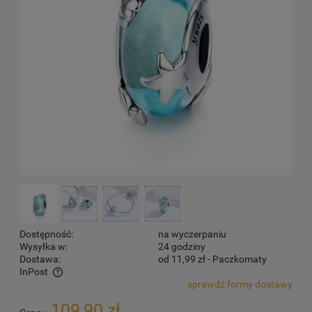
Dostępność:
na wyczerpaniu
Wysyłka w:
24 godziny
Dostawa:
od 11,99 zł
- Paczkomaty
InPost
sprawdź formy dostawy
Cena nie zawiera ewentualnych kosztów płatności
109,90 zł