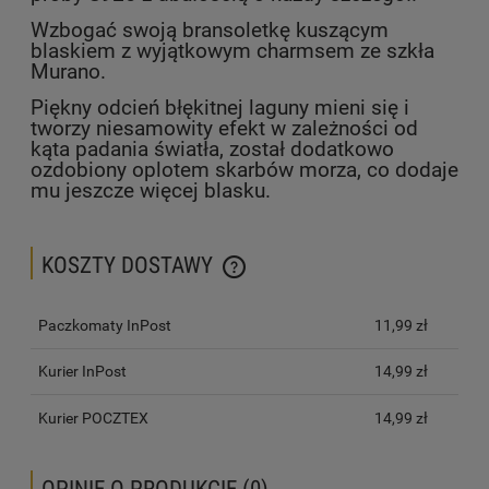
Wzbogać swoją bransoletkę kuszącym
blaskiem z wyjątkowym charmsem ze szkła
Murano.
Piękny odcień błękitnej laguny mieni się i
tworzy niesamowity efekt w zależności od
kąta padania światła, został dodatkowo
ozdobiony oplotem skarbów morza, co dodaje
mu jeszcze więcej blasku.
KOSZTY DOSTAWY
CENA NIE ZAWIERA EWENTUALNYCH KOSZTÓW PŁATNOŚCI
Paczkomaty InPost
11,99 zł
Kurier InPost
14,99 zł
Kurier POCZTEX
14,99 zł
OPINIE O PRODUKCIE (0)