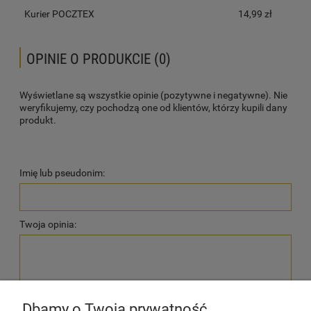
Kurier POCZTEX
14,99 zł
OPINIE O PRODUKCIE (0)
Wyświetlane są wszystkie opinie (pozytywne i negatywne). Nie
weryfikujemy, czy pochodzą one od klientów, którzy kupili dany
produkt.
Imię lub pseudonim:
Twoja opinia:
Dbamy o Twoją prywatność