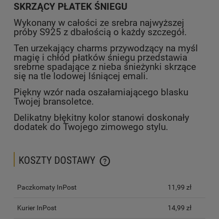
SKRZĄCY PŁATEK ŚNIEGU
Wykonany w całości ze srebra najwyższej
próby S925 z dbałością o każdy szczegół.
Ten urzekający charms przywodzący na myśl
magię i chłód płatków śniegu przedstawia
srebrne spadające z nieba śnieżynki skrzące
się na tle lodowej lśniącej emali.
Piękny wzór nada oszałamiającego blasku
Twojej bransoletce.
Delikatny błękitny kolor stanowi doskonały
dodatek do Twojego zimowego stylu.
KOSZTY DOSTAWY
CENA NIE ZAWIERA EWENTUALNYCH KOSZTÓW PŁATNOŚCI
Paczkomaty InPost
11,99 zł
Kurier InPost
14,99 zł