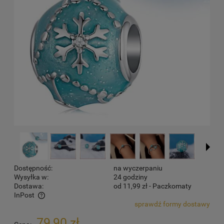
Dostępność:
na wyczerpaniu
Wysyłka w:
24 godziny
Dostawa:
od 11,99 zł
- Paczkomaty
InPost
sprawdź formy dostawy
Cena nie zawiera ewentualnych kosztów płatności
79,90 zł