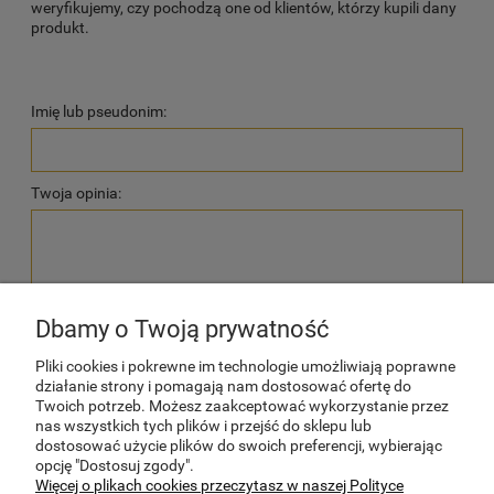
weryfikujemy, czy pochodzą one od klientów, którzy kupili dany
produkt.
Imię lub pseudonim:
Twoja opinia:
Dbamy o Twoją prywatność
wyślij
Pliki cookies i pokrewne im technologie umożliwiają poprawne
działanie strony i pomagają nam dostosować ofertę do
Twoich potrzeb. Możesz zaakceptować wykorzystanie przez
nas wszystkich tych plików i przejść do sklepu lub
dostosować użycie plików do swoich preferencji, wybierając
POMOC
opcję "Dostosuj zgody".
Więcej o plikach cookies przeczytasz w naszej Polityce