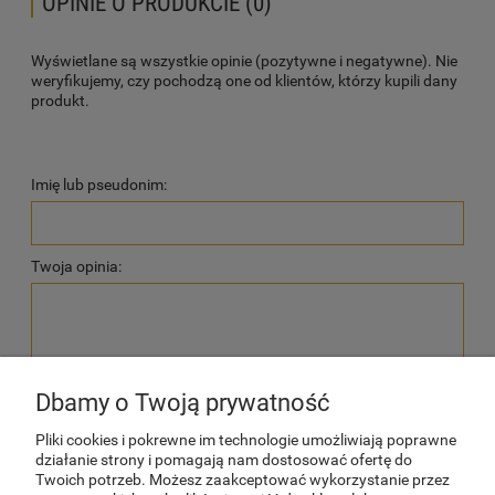
OPINIE O PRODUKCIE (0)
Wyświetlane są wszystkie opinie (pozytywne i negatywne). Nie
weryfikujemy, czy pochodzą one od klientów, którzy kupili dany
produkt.
Imię lub pseudonim:
Twoja opinia:
Dbamy o Twoją prywatność
wyślij
Pliki cookies i pokrewne im technologie umożliwiają poprawne
działanie strony i pomagają nam dostosować ofertę do
Twoich potrzeb. Możesz zaakceptować wykorzystanie przez