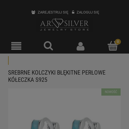
ZAREJESTRUJ SIĘ
ZALOGUJ SIĘ
SREBRNE KOLCZYKI BŁĘKITNE PERŁOWE
KÓŁECZKA S925
NOWOŚĆ