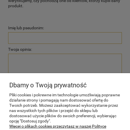
weryfikujemy, czy pochodzą one od klientów, którzy kupili dany
produkt.
Imię lub pseudonim:
Twoja opinia:
Dbamy o Twoją prywatność
wyślij
Pliki cookies i pokrewne im technologie umożliwiają poprawne
działanie strony i pomagają nam dostosować ofertę do
Twoich potrzeb. Możesz zaakceptować wykorzystanie przez
nas wszystkich tych plików i przejść do sklepu lub
dostosować użycie plików do swoich preferencji, wybierając
POMOC
opcję "Dostosuj zgody".
Więcej o plikach cookies przeczytasz w naszej Polityce