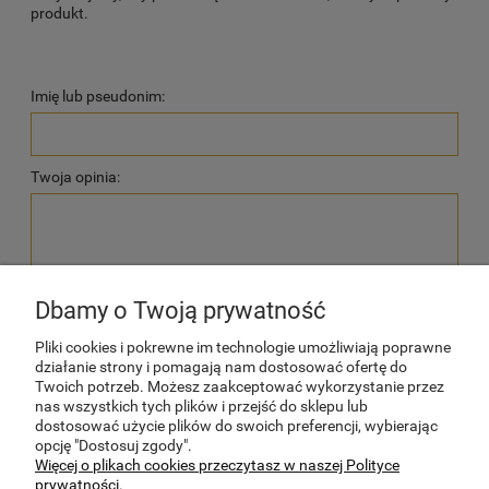
produkt.
Imię lub pseudonim:
Twoja opinia:
Dbamy o Twoją prywatność
wyślij
Pliki cookies i pokrewne im technologie umożliwiają poprawne
działanie strony i pomagają nam dostosować ofertę do
Twoich potrzeb. Możesz zaakceptować wykorzystanie przez
nas wszystkich tych plików i przejść do sklepu lub
dostosować użycie plików do swoich preferencji, wybierając
POMOC
opcję "Dostosuj zgody".
Więcej o plikach cookies przeczytasz w naszej Polityce
prywatności.