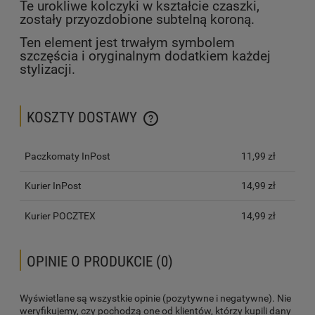
Te urokliwe kolczyki w kształcie czaszki,
zostały przyozdobione subtelną koroną.
Ten element jest trwałym symbolem
szczęścia i oryginalnym dodatkiem każdej
stylizacji.
KOSZTY DOSTAWY
CENA NIE ZAWIERA EWENTUALNYCH KOSZTÓW PŁATNOŚCI
Paczkomaty InPost
11,99 zł
Kurier InPost
14,99 zł
Kurier POCZTEX
14,99 zł
OPINIE O PRODUKCIE (0)
Wyświetlane są wszystkie opinie (pozytywne i negatywne). Nie
weryfikujemy, czy pochodzą one od klientów, którzy kupili dany