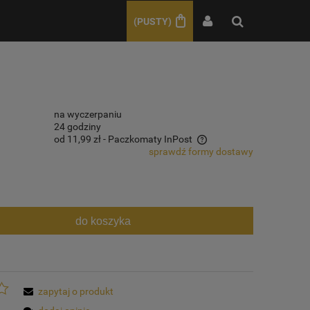
(PUSTY)
na wyczerpaniu
24 godziny
od 11,99 zł
- Paczkomaty InPost
sprawdź formy dostawy
Cena nie zawiera ewentualnych kosztów
płatności
do koszyka
zapytaj o produkt