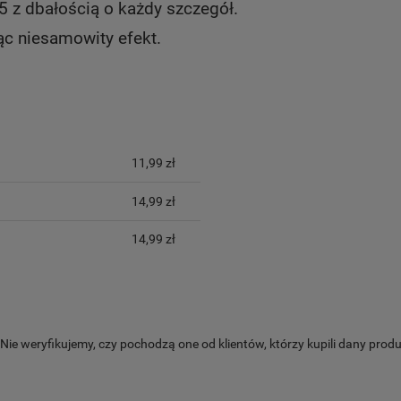
 z dbałością o każdy szczegół.
ąc niesamowity efekt.
YCH KOSZTÓW
11,99 zł
14,99 zł
14,99 zł
ie weryfikujemy, czy pochodzą one od klientów, którzy kupili dany produ