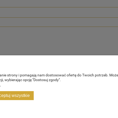
ałanie strony i pomagają nam dostosować ofertę do Twoich potrzeb. Moż
ji, wybierając opcję "Dostosuj zgody".
.
PŁATNOŚCI I DOSTAWA
INFORMACJ
ceptuj wszystkie
Formy płatności
Polityka prywa
Czas realizacji zamówienia
Blog