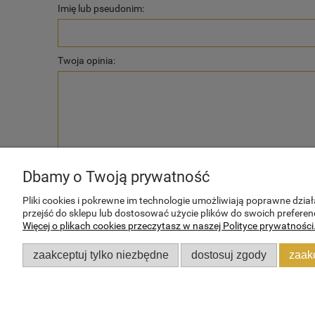
Imię lub pseudonim:
Twoja opinia:
wyślij
Dbamy o Twoją prywatność
Pliki cookies i pokrewne im technologie umożliwiają poprawne dzi
przejść do sklepu lub dostosować użycie plików do swoich preferenc
Więcej o plikach cookies przeczytasz w naszej Polityce prywatności
POMOC
MOJE KONTO
zaakceptuj tylko niezbędne
dostosuj zgody
zaak
Zwroty i reklamacje
Twoje zamówienia
Regulamin sklepu
Ustawienia konta
Ogólne zasady gwarancji
Przechowalnia