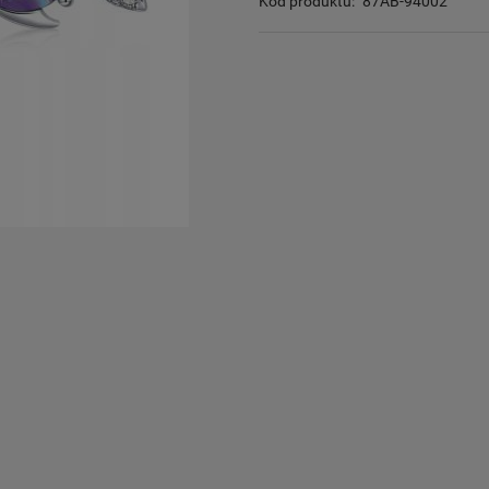
Kod produktu:
87AB-94002