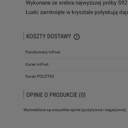
Wykonane ze srebra najwyższej próby S925
Łuski zamknięte w krysztale połyskują daj
KOSZTY DOSTAWY
CENA NIE ZAWIERA EWENTUALN
Paczkomaty InPost
PŁATNOŚCI
Kurier InPost
Kurier POCZTEX
OPINIE O PRODUKCIE (0)
Wyświetlane są wszystkie opinie (pozytywne i negatywne). N