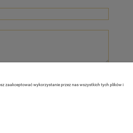
esz zaakceptować wykorzystanie przez nas wszystkich tych plików i
E
O NAS
tności
Kontakt
O firmie