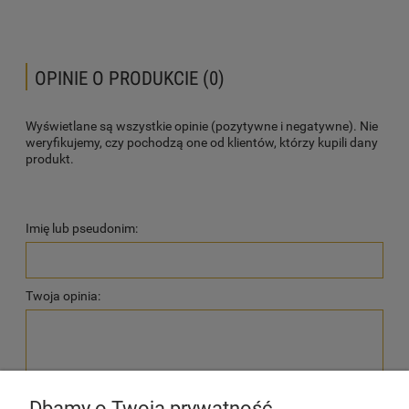
OPINIE O PRODUKCIE (0)
Wyświetlane są wszystkie opinie (pozytywne i negatywne). Nie
weryfikujemy, czy pochodzą one od klientów, którzy kupili dany
produkt.
Imię lub pseudonim:
Twoja opinia:
Dbamy o Twoją prywatność