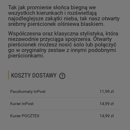
Tak jak promienie słońca biegną we
wszystkich kierunkach i rozświetlają
najodleglejsze zakątki nieba, tak nasz otwarty
srebrny pierścionek olśniewa blaskiem.
Współczesna oraz klasyczna stylistyka, która
niezawodnie przyciąga spojrzenia. Otwarty
pierścionek możesz nosić solo lub połączyć
go w oryginalny zestaw z innymi podobnymi
pierścionkami.
KOSZTY DOSTAWY
CENA NIE ZAWIERA EWENTUALNYCH KOSZTÓW PŁATNOŚCI
Paczkomaty InPost
11,99 zł
Kurier InPost
14,99 zł
Kurier POCZTEX
14,99 zł