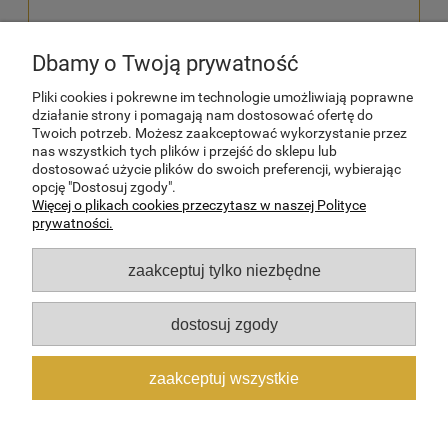
Dbamy o Twoją prywatność
wyślij
Pliki cookies i pokrewne im technologie umożliwiają poprawne
działanie strony i pomagają nam dostosować ofertę do
Twoich potrzeb. Możesz zaakceptować wykorzystanie przez
nas wszystkich tych plików i przejść do sklepu lub
dostosować użycie plików do swoich preferencji, wybierając
POMOC
opcję "Dostosuj zgody".
Więcej o plikach cookies przeczytasz w naszej Polityce
prywatności.
MOJE KONTO
zaakceptuj tylko niezbędne
PŁATNOŚCI I DOSTAWA
dostosuj zgody
INFORMACJE
zaakceptuj wszystkie
O NAS