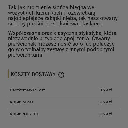
Tak jak promienie słońca biegną we
wszystkich kierunkach i rozświetlają
najodleglejsze zakątki nieba, tak nasz otwarty
srebrny pierścionek olśniewa blaskiem.
Współczesna oraz klasyczna stylistyka, która
niezawodnie przyciąga spojrzenia. Otwarty
pierścionek możesz nosić solo lub połączyć
go w oryginalny zestaw z innymi podobnymi
pierścionkami.
KOSZTY DOSTAWY
CENA NIE ZAWIERA EWENTUALNYCH KOSZTÓW PŁATNOŚCI
Paczkomaty InPost
11,99 zł
Kurier InPost
14,99 zł
Kurier POCZTEX
14,99 zł