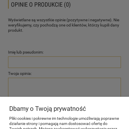
OPINIE O PRODUKCIE (0)
Wyświetlane są wszystkie opinie (pozytywne i negatywne). Nie
weryfikujemy, czy pochodzą one od klientów, którzy kupili dany
produkt.
Imię lub pseudonim:
Twoja opinia:
Dbamy o Twoją prywatność
wyślij
Pliki cookies i pokrewne im technologie umożliwiają poprawne
działanie strony i pomagają nam dostosować ofertę do
Twoich potrzeb. Możesz zaakceptować wykorzystanie przez