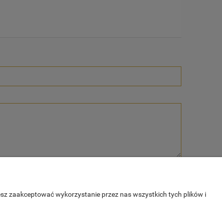
esz zaakceptować wykorzystanie przez nas wszystkich tych plików i
E
O NAS