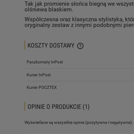
Tak jak promienie słońca biegną we wszystki
olśniewa blaskiem.
Współczesna oraz klasyczna stylistyka, któ
oryginalny zestaw z innymi podobnymi pie
KOSZTY DOSTAWY
CENA NIE ZAWIERA EWENTUALN
Paczkomaty InPost
PŁATNOŚCI
Kurier InPost
Kurier POCZTEX
OPINIE O PRODUKCIE (1)
Wyświetlane są wszystkie opinie (pozytywne i negatywne). N