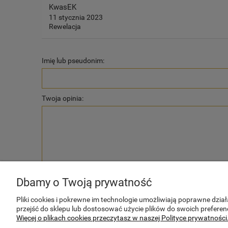
KwasEK
11 stycznia 2023
Rewelacja
Imię lub pseudonim:
Twoja opinia:
wyślij
Dbamy o Twoją prywatność
Pliki cookies i pokrewne im technologie umożliwiają poprawne dzi
przejść do sklepu lub dostosować użycie plików do swoich preferenc
Więcej o plikach cookies przeczytasz w naszej Polityce prywatności
POMOC
MOJE KONTO