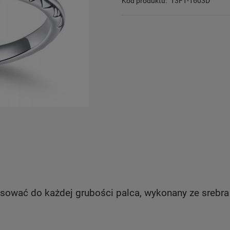
Kod produktu:
13F1-1603D
ować do każdej grubości palca, wykonany ze srebra 