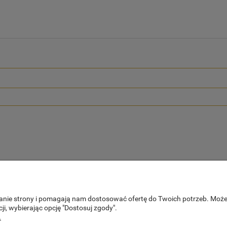
ałanie strony i pomagają nam dostosować ofertę do Twoich potrzeb. Moż
ji, wybierając opcję "Dostosuj zgody".
.
PŁATNOŚCI I DOSTAWA
INFORMACJ