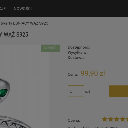
CJE
NOWOŚCI
 Otwarty LŚNIĄCY WĄŻ S925
Y WĄŻ S925
Dostępność:
NOWOŚĆ
Wysyłka w:
Dostawa:
99,90 zł
Cena:
szt.
Ocena: