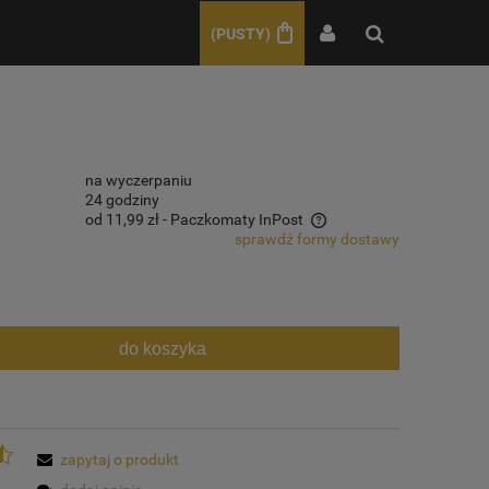
(PUSTY)
na wyczerpaniu
24 godziny
od 11,99 zł
- Paczkomaty InPost
sprawdź formy dostawy
Cena nie zawiera ewentualnych kosztów
płatności
do koszyka
zapytaj o produkt