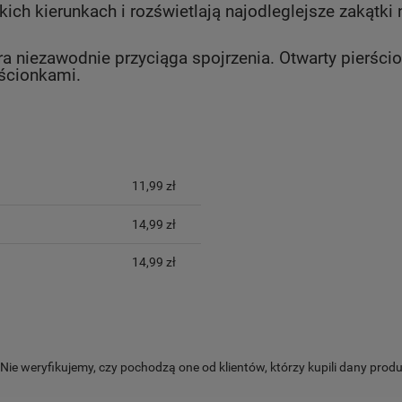
ch kierunkach i rozświetlają najodleglejsze zakątki 
ra niezawodnie przyciąga spojrzenia. Otwarty pierśc
rścionkami.
YCH KOSZTÓW
11,99 zł
14,99 zł
14,99 zł
ie weryfikujemy, czy pochodzą one od klientów, którzy kupili dany produ