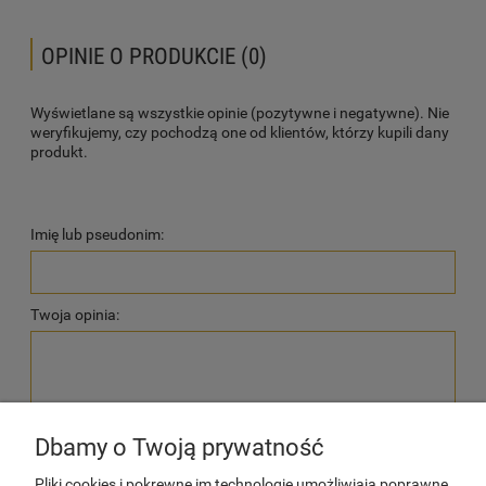
OPINIE O PRODUKCIE (0)
Wyświetlane są wszystkie opinie (pozytywne i negatywne). Nie
weryfikujemy, czy pochodzą one od klientów, którzy kupili dany
produkt.
Imię lub pseudonim:
Twoja opinia:
Dbamy o Twoją prywatność
wyślij
Pliki cookies i pokrewne im technologie umożliwiają poprawne