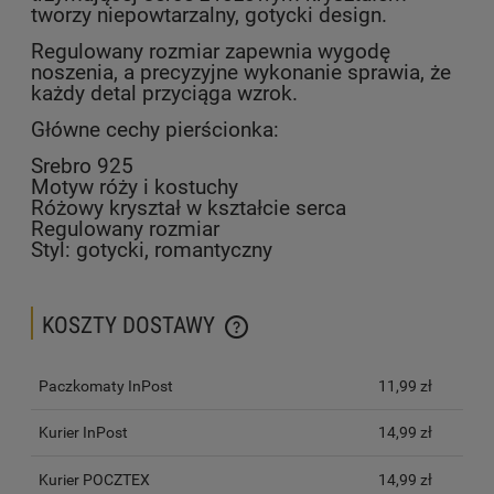
tworzy niepowtarzalny, gotycki design.
Regulowany rozmiar zapewnia wygodę
noszenia, a precyzyjne wykonanie sprawia, że
każdy detal przyciąga wzrok.
Główne cechy pierścionka:
Srebro 925
Motyw róży i kostuchy
Różowy kryształ w kształcie serca
Regulowany rozmiar
Styl: gotycki, romantyczny
KOSZTY DOSTAWY
CENA NIE ZAWIERA EWENTUALNYCH KOSZTÓW PŁATNOŚCI
Paczkomaty InPost
11,99 zł
Kurier InPost
14,99 zł
Kurier POCZTEX
14,99 zł