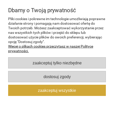
Dbamy o Twoją prywatność
wyślij
Pliki cookies i pokrewne im technologie umożliwiają poprawne
działanie strony i pomagają nam dostosować ofertę do
Twoich potrzeb. Możesz zaakceptować wykorzystanie przez
nas wszystkich tych plików i przejść do sklepu lub
dostosować użycie plików do swoich preferencji, wybierając
POMOC
opcję "Dostosuj zgody".
Więcej o plikach cookies przeczytasz w naszej Polityce
prywatności.
MOJE KONTO
zaakceptuj tylko niezbędne
PŁATNOŚCI I DOSTAWA
dostosuj zgody
INFORMACJE
zaakceptuj wszystkie
O NAS
pokaż pełną wersję strony