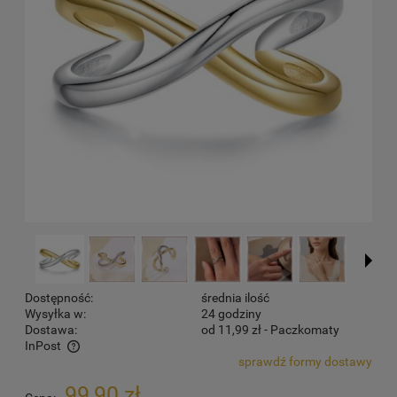
Dostępność:
średnia ilość
Wysyłka w:
24 godziny
Dostawa:
od 11,99 zł
- Paczkomaty
InPost
sprawdź formy dostawy
Cena nie zawiera ewentualnych kosztów płatności
99,90 zł