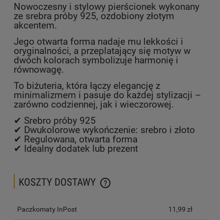
Nowoczesny i stylowy pierścionek wykonany
ze srebra próby 925, ozdobiony złotym
akcentem.
Jego otwarta forma nadaje mu lekkości i
oryginalności, a przeplatający się motyw w
dwóch kolorach symbolizuje harmonię i
równowagę.
To biżuteria, która łączy elegancję z
minimalizmem i pasuje do każdej stylizacji –
zarówno codziennej, jak i wieczorowej.
✔ Srebro próby 925
✔ Dwukolorowe wykończenie: srebro i złoto
✔ Regulowana, otwarta forma
✔ Idealny dodatek lub prezent
KOSZTY DOSTAWY
CENA NIE ZAWIERA EWENTUALNYCH KOSZTÓW PŁATNOŚCI
Paczkomaty InPost
11,99 zł