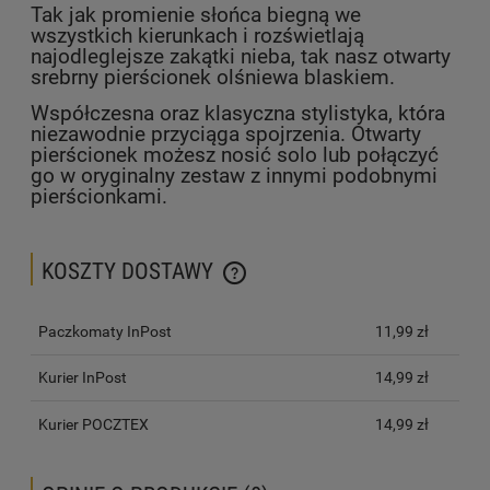
Tak jak promienie słońca biegną we
wszystkich kierunkach i rozświetlają
najodleglejsze zakątki nieba, tak nasz otwarty
srebrny pierścionek olśniewa blaskiem.
Współczesna oraz klasyczna stylistyka, która
niezawodnie przyciąga spojrzenia. Otwarty
pierścionek możesz nosić solo lub połączyć
go w oryginalny zestaw z innymi podobnymi
pierścionkami.
KOSZTY DOSTAWY
CENA NIE ZAWIERA EWENTUALNYCH KOSZTÓW PŁATNOŚCI
Paczkomaty InPost
11,99 zł
Kurier InPost
14,99 zł
Kurier POCZTEX
14,99 zł