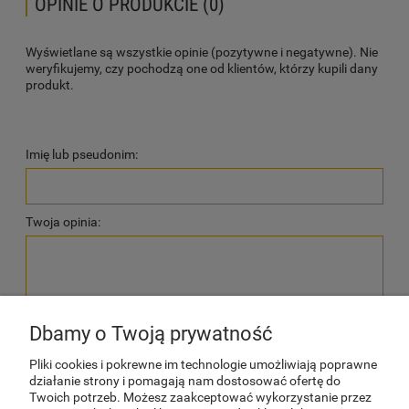
OPINIE O PRODUKCIE (0)
Wyświetlane są wszystkie opinie (pozytywne i negatywne). Nie
weryfikujemy, czy pochodzą one od klientów, którzy kupili dany
produkt.
Imię lub pseudonim:
Twoja opinia:
Dbamy o Twoją prywatność
wyślij
Pliki cookies i pokrewne im technologie umożliwiają poprawne
działanie strony i pomagają nam dostosować ofertę do
Twoich potrzeb. Możesz zaakceptować wykorzystanie przez