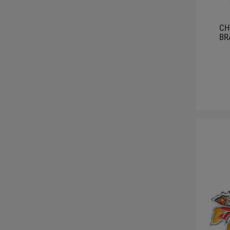
CH
BR