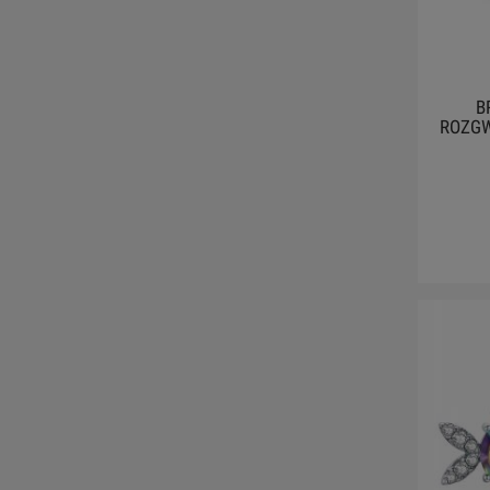
B
ROZGW